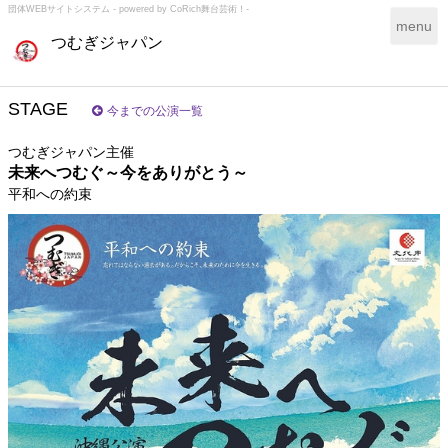
団体WEBサイトシステム - powered by
CoRich舞台芸術！-
T
menu
つむぎジャパン
o
g
g
l
STAGE
今までの公演一覧
e
n
つむぎジャパン主催
a
未来へつむぐ～今をありがとう～
v
平和への約束
i
g
a
t
i
o
n