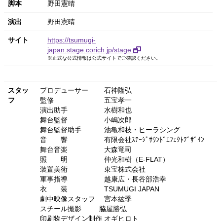
脚本
野田憲晴
演出
野田憲晴
サイト
https://tsumugi-
japan.stage.corich.jp/stage
※正式な公式情報は公式サイトでご確認ください。
スタッ
プロデューサー 石神隆弘
フ
監修 五宝孝一
演出助手 水樹和也
舞台監督 小嶋次郎
舞台監督助手 池亀和枝・ヒーラシング
音 響 有限会社ｽﾃｰｼﾞｻｳﾝﾄﾞｴﾌｪｸﾄﾃﾞｻﾞｲﾝ
舞台音楽 大森竜司
照 明 仲光和樹（E-FLAT）
装置美術 東宝株式会社
軍事指導 越康広・長谷部浩幸
衣 装 TSUMUGI JAPAN
劇中映像スタッフ 宮本紘季
スチール撮影 脇屋勝弘
印刷物デザイン制作 オギヒロト