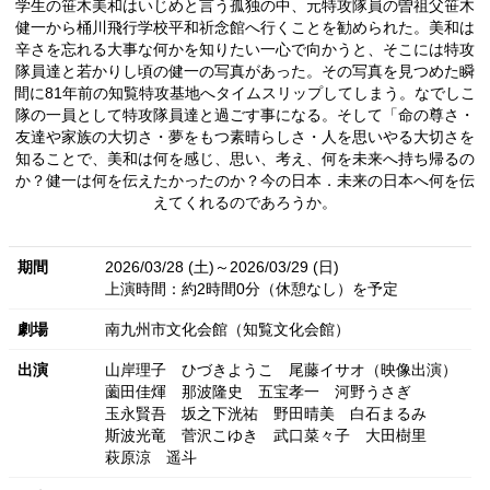
学生の笹木美和はいじめと言う孤独の中、元特攻隊員の曽祖父笹木
健一から桶川飛行学校平和祈念館へ行くことを勧められた。美和は
辛さを忘れる大事な何かを知りたい一心で向かうと、そこには特攻
隊員達と若かりし頃の健一の写真があった。その写真を見つめた瞬
間に81年前の知覧特攻基地へタイムスリップしてしまう。なでしこ
隊の一員として特攻隊員達と過ごす事になる。そして「命の尊さ・
友達や家族の大切さ・夢をもつ素晴らしさ・人を思いやる大切さを
知ることで、美和は何を感じ、思い、考え、何を未来へ持ち帰るの
か？健一は何を伝えたかったのか？今の日本．未来の日本へ何を伝
えてくれるのであろうか。
期間
2026/03/28 (土)～2026/03/29 (日)
上演時間：約2時間0分（休憩なし）を予定
劇場
南九州市文化会館（知覧文化会館）
出演
山岸理子
ひづきようこ
尾藤イサオ（映像出演）
薗田佳煇
那波隆史
五宝孝一
河野うさぎ
玉永賢吾
坂之下洸祐
野田晴美
白石まるみ
斯波光竜
菅沢こゆき
武口菜々子
大田樹里
萩原涼
遥斗