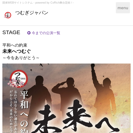
団体WEBサイトシステム - powered by
CoRich舞台芸術！-
T
menu
つむぎジャパン
o
g
g
l
STAGE
今までの公演一覧
e
n
平和への約束
a
未来へつむぐ
v
～今をありがとう～
i
g
a
t
i
o
n