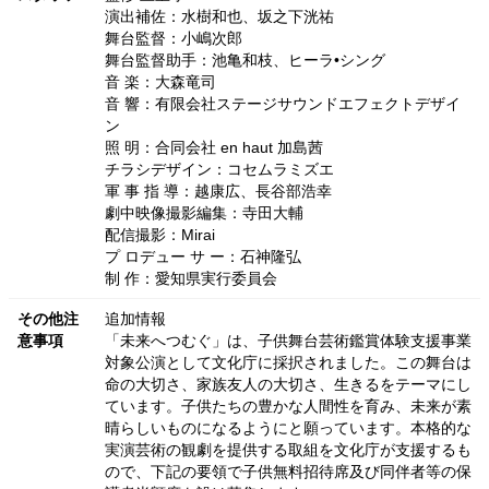
演出補佐：水樹和也、坂之下洸祐
舞台監督：小嶋次郎
舞台監督助手：池亀和枝、ヒーラ•シング
音 楽：大森竜司
音 響：有限会社ステージサウンドエフェクトデザイ
ン
照 明：合同会社 en haut 加島茜
チラシデザイン：コセムラミズエ
軍 事 指 導：越康広、長谷部浩幸
劇中映像撮影編集：寺田大輔
配信撮影：Mirai
プ ロデュー サ ー：石神隆弘
制 作：愛知県実行委員会
その他注
追加情報
意事項
「未来へつむぐ」は、子供舞台芸術鑑賞体験支援事業
対象公演として文化庁に採択されました。この舞台は
命の大切さ、家族友人の大切さ、生きるをテーマにし
ています。子供たちの豊かな人間性を育み、未来が素
晴らしいものになるようにと願っています。本格的な
実演芸術の観劇を提供する取組を文化庁が支援するも
ので、下記の要領で子供無料招待席及び同伴者等の保