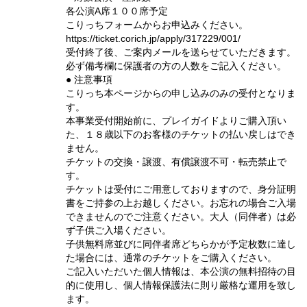
各公演A席１００席予定
こりっちフォームからお申込みください。
https://ticket.corich.jp/apply/317229/001/
受付終了後、ご案内メールを送らせていただきます。
必ず備考欄に保護者の方の人数をご記入ください。
​● 注意事項
こりっち 本ページからの申し込みのみの受付となりま
す。
本事業受付開始前に、プレイガイドよりご購入頂い
た、１８歳以下のお客様のチケットの払い戻しはでき
ません。
チケットの交換・譲渡、有償譲渡不可・転売禁止で
す。
チケットは受付にご用意しておりますので、身分証明
書をご持参の上お越しください。お忘れの場合ご入場
できませんのでご注意ください。 大人（同伴者）は必
ず子供ご入場ください。
子供無料席並びに同伴者席どちらかが予定枚数に達し
た場合には、通常のチケットをご購入ください。
ご記入いただいた個人情報は、本公演の無料招待の目
的に使用し、個人情報保護法に則り厳格な運用を致し
ます。