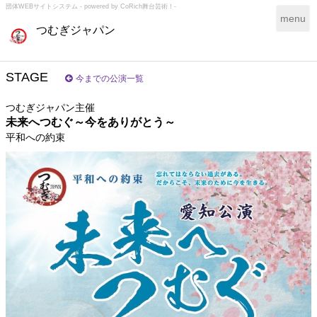
団体WEBサイトシステム - powered by
CoRich舞台芸術！-
T
menu
つむぎジャパン
o
g
g
l
STAGE
今までの公演一覧
e
n
つむぎジャパン主催
a
未来へつむぐ～今をありがとう～
v
平和への約束
i
g
a
t
i
o
n