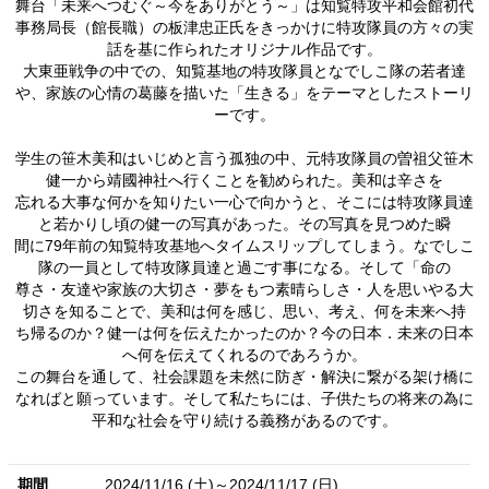
舞台「未来へつむぐ～今をありがとう～」は知覧特攻平和会館初代
事務局長（館長職）の板津忠正氏をきっかけに特攻隊員の方々の実
話を基に作られたオリジナル作品です。
大東亜戦争の中での、知覧基地の特攻隊員となでしこ隊の若者達
や、家族の心情の葛藤を描いた「生きる」をテーマとしたストーリ
ーです。
学生の笹木美和はいじめと言う孤独の中、元特攻隊員の曽祖父笹木
健一から靖國神社へ行くことを勧められた。美和は辛さを
忘れる大事な何かを知りたい一心で向かうと、そこには特攻隊員達
と若かりし頃の健一の写真があった。その写真を見つめた瞬
間に79年前の知覧特攻基地へタイムスリップしてしまう。なでしこ
隊の一員として特攻隊員達と過ごす事になる。そして「命の
尊さ・友達や家族の大切さ・夢をもつ素晴らしさ・人を思いやる大
切さを知ることで、美和は何を感じ、思い、考え、何を未来へ持
ち帰るのか？健一は何を伝えたかったのか？今の日本．未来の日本
へ何を伝えてくれるのであろうか。
この舞台を通して、社会課題を未然に防ぎ・解決に繋がる架け橋に
なればと願っています。そして私たちには、子供たちの将来の為に
平和な社会を守り続ける義務があるのです。
期間
2024/11/16 (土)～2024/11/17 (日)