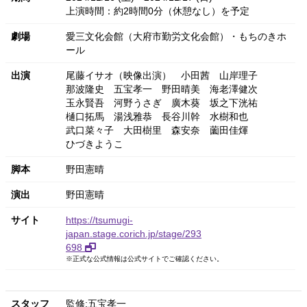
上演時間：約2時間0分（休憩なし）を予定
劇場
愛三文化会館（大府市勤労文化会館）・もちのきホ
ール
出演
尾藤イサオ（映像出演）
小田茜
山岸理子
那波隆史
五宝孝一
野田晴美
海老澤健次
玉永賢吾
河野うさぎ
廣木葵
坂之下洸祐
樋口拓馬
湯浅雅恭
長谷川幹
水樹和也
武口菜々子
大田樹里
森安奈
薗田佳煇
ひづきようこ
脚本
野田憲晴
演出
野田憲晴
サイト
https://tsumugi-
japan.stage.corich.jp/stage/293
698
※正式な公式情報は公式サイトでご確認ください。
スタッフ
監修:五宝孝一