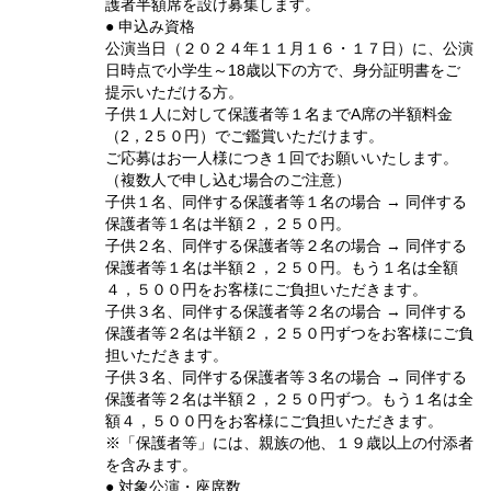
護者半額席を設け募集します。
● 申込み資格
公演当日（２０２４年１１月１６・１７日）に、公演
日時点で小学生～18歳以下の方で、身分証明書をご
提示いただける方。
子供１人に対して保護者等１名までA席の半額料金
（2，2５０円）でご鑑賞いただけます。
ご応募はお一人様につき１回でお願いいたします。
（複数人で申し込む場合のご注意）
子供１名、同伴する保護者等１名の場合 → 同伴する
保護者等１名は半額２，２５０円。
子供２名、同伴する保護者等２名の場合 → 同伴する
保護者等１名は半額２，２５０円。もう１名は全額
４，５００円をお客様にご負担いただきます。
子供３名、同伴する保護者等２名の場合 → 同伴する
保護者等２名は半額２，２５０円ずつをお客様にご負
担いただきます。
子供３名、同伴する保護者等３名の場合 → 同伴する
保護者等２名は半額２，２５０円ずつ。もう１名は全
額４，５００円をお客様にご負担いただきます。
※「保護者等」には、親族の他、１９歳以上の付添者
を含みます。
​​● 対象公演・座席数